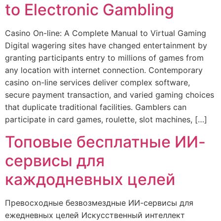
to Electronic Gambling
Casino On-line: A Complete Manual to Virtual Gaming
Digital wagering sites have changed entertainment by
granting participants entry to millions of games from
any location with internet connection. Contemporary
casino on-line services deliver complex software,
secure payment transaction, and varied gaming choices
that duplicate traditional facilities. Gamblers can
participate in card games, roulette, slot machines, […]
Топовые бесплатные ИИ-
сервисы для
каждодневных целей
Превосходные безвозмездные ИИ-сервисы для
ежедневных целей Искусственный интеллект