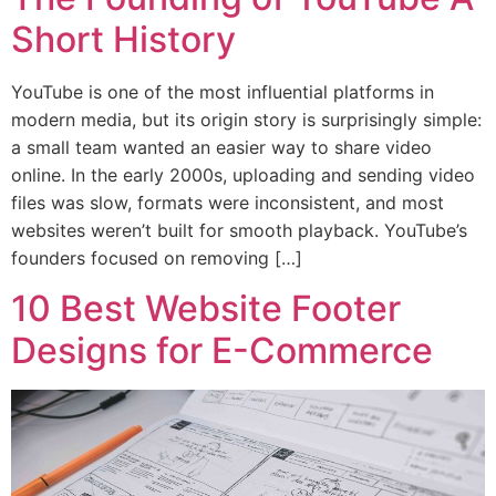
Short History
YouTube is one of the most influential platforms in
modern media, but its origin story is surprisingly simple:
a small team wanted an easier way to share video
online. In the early 2000s, uploading and sending video
files was slow, formats were inconsistent, and most
websites weren’t built for smooth playback. YouTube’s
founders focused on removing […]
10 Best Website Footer
Designs for E-Commerce