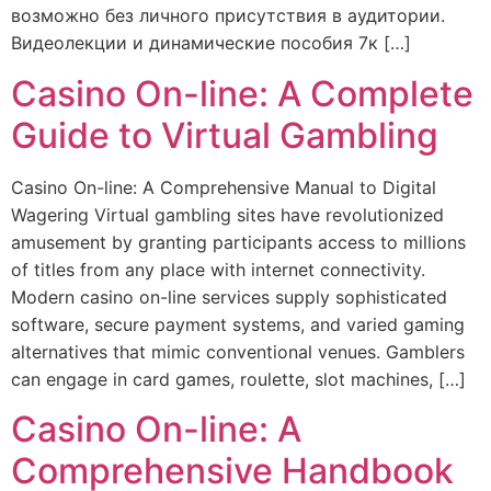
возможно без личного присутствия в аудитории.
Видеолекции и динамические пособия 7к […]
Casino On-line: A Complete
Guide to Virtual Gambling
Casino On-line: A Comprehensive Manual to Digital
Wagering Virtual gambling sites have revolutionized
amusement by granting participants access to millions
of titles from any place with internet connectivity.
Modern casino on-line services supply sophisticated
software, secure payment systems, and varied gaming
alternatives that mimic conventional venues. Gamblers
can engage in card games, roulette, slot machines, […]
Casino On-line: A
Comprehensive Handbook