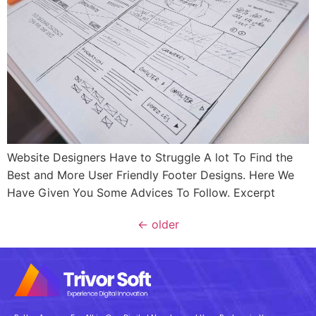
Website Designers Have to Struggle A lot To Find the
Best and More User Friendly Footer Designs. Here We
Have Given You Some Advices To Follow. Excerpt
←
older